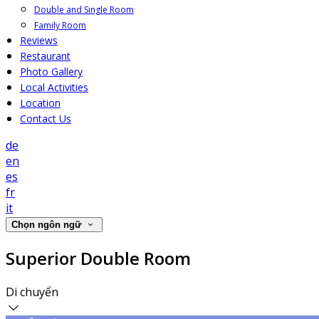
Double and Single Room
Family Room
Reviews
Restaurant
Photo Gallery
Local Activities
Location
Contact Us
de
en
es
fr
it
Chọn ngôn ngữ
Superior Double Room
Di chuyển