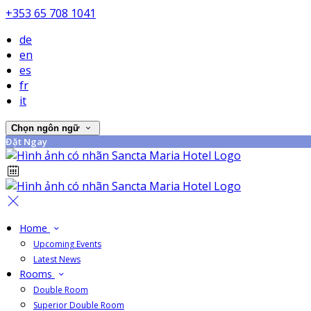
+353 65 708 1041
de
en
es
fr
it
Chọn ngôn ngữ
Đặt Ngay
Home
Upcoming Events
Latest News
Rooms
Double Room
Superior Double Room