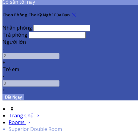
Có sẵn tối nay
Chọn Phòng Cho Kỳ Nghỉ Của Bạn
Nhận phòng
Trả phòng
Người lớn
-
+
Trẻ em
-
+
Trang Chủ
Rooms
Superior Double Room