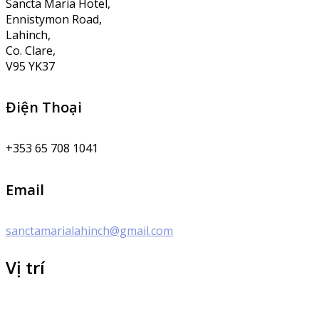
Sancta Maria Hotel,
Ennistymon Road,
Lahinch,
Co. Clare,
V95 YK37
Điện Thoại
+353 65 708 1041
Email
sanctamarialahinch@gmail.com
Vị trí