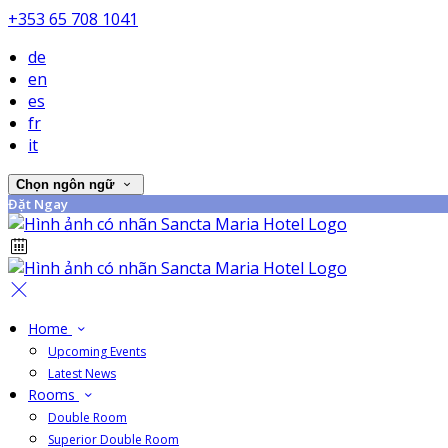
+353 65 708 1041
de
en
es
fr
it
Chọn ngôn ngữ
Đặt Ngay
Home
Upcoming Events
Latest News
Rooms
Double Room
Superior Double Room