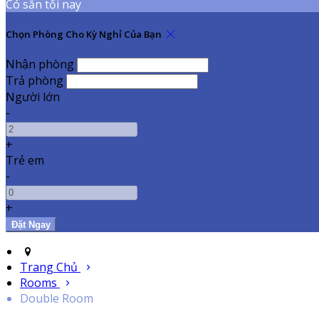
Có sẵn tối nay
Chọn Phòng Cho Kỳ Nghỉ Của Bạn
Nhận phòng
Trả phòng
Người lớn
-
+
Trẻ em
-
+
Trang Chủ
Rooms
Double Room