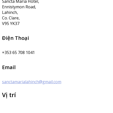
Sancta Maria Hotel,
Ennistymon Road,
Lahinch,
Co. Clare,
V95 YK37
Điện Thoại
+353 65 708 1041
Email
sanctamarialahinch@gmail.com
Vị trí